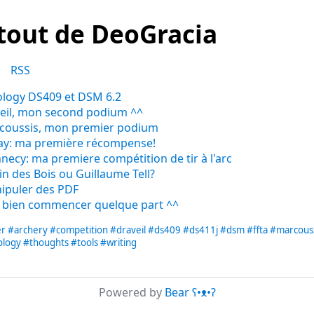
 tout de DeoGracia
s
RSS
logy DS409 et DSM 6.2
eil, mon second podium ^^
coussis, mon premier podium
ay: ma première récompense!
ecy: ma premiere compétition de tir à l'arc
n des Bois ou Guillaume Tell?
ipuler des PDF
 bien commencer quelque part ^^
er
#archery
#competition
#draveil
#ds409
#ds411j
#dsm
#ffta
#marcouss
ology
#thoughts
#tools
#writing
Powered by
Bear
ʕ•ᴥ•ʔ