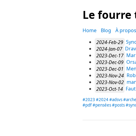
Le fourre
Home
Blog
À propo
2024-Feb-29
Syno
2024-Jan-07
Drav
2023-Dec-17
Mar
2023-Dec-09
Ors
2023-Dec-01
Menn
2023-Nov-24
Robi
2023-Nov-02
man
2023-Oct-14
Faut
#2023
#2024
#adsvs
#arch
#pdf
#pensées
#posts
#syn